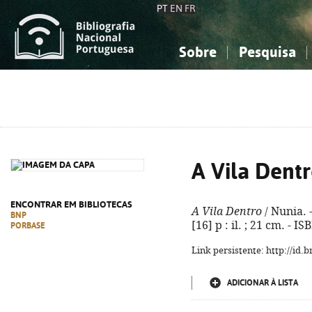
PT
EN
FR
Sobre
Pesquisa
Sobre a Bibliografia Nacional
Simples
Conhecimento, Informação...
Conhecimento, Informação...
Combinada
A
Ciências sociais...
Ciências sociais...
Arte, desporto...
Arte, desporto...
A Vila Dent
ENCONTRAR EM BIBLIOTECAS
A Vila Dentro
/ Nunia. - 
BNP
[16] p : il. ; 21 cm. - 
PORBASE
Link persistente: http://id
ADICIONAR À LISTA