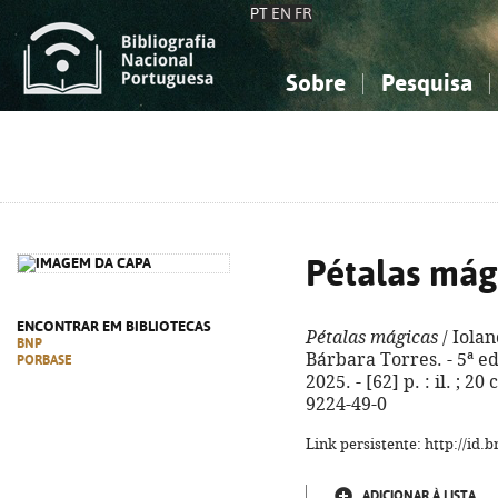
PT
EN
FR
Sobre
Pesquisa
Sobre a Bibliografia Nacional
Simples
Conhecimento, Informação...
Conhecimento, Informação...
Combinada
A
Ciências sociais...
Ciências sociais...
Arte, desporto...
Arte, desporto...
Pétalas mág
ENCONTRAR EM BIBLIOTECAS
Pétalas mágicas
/ Iolan
BNP
Bárbara Torres. - 5ª ed
PORBASE
2025. - [62] p. : il. ; 2
9224-49-0
Link persistente: http://id
ADICIONAR À LISTA