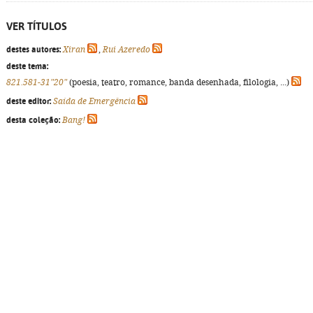
VER TÍTULOS
destes autores:
Xiran
,
Rui Azeredo
deste tema:
821.581-31"20"
(poesia, teatro, romance, banda desenhada, filologia, ...)
deste editor:
Saída de Emergência
desta coleção:
Bang!