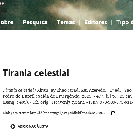
FR
Sobre
Pesquisa
Temas
Editores
Tipo 
obre a Bibliografia Nacional
imples
onhecimento, Informação...
onhecimento, Informação...
Combinada
A minha lista
Como utilizar
Filosofia, psicologia...
Filosofia, psicologia...
Perguntas frequente
iências sociais...
iências sociais...
Ciências exatas e naturais...
Ciências exatas e naturais...
rte, desporto...
rte, desporto...
Literatura, linguística...
Literatura, linguística...
Tirania celestial
Tirania celestial
/ Xiran Jay Zhao ; trad. Rui Azeredo. - 1ª ed. - São
Pedro do Estoril : Saída de Emergência, 2025. - 477, [3] p. ; 23 cm.
(Bang! ; 409). - Tít. orig.: Heavenly tyrant. - ISBN 978-989-773-611
Link persistente: http://id.bnportugal.gov.pt/bib/bibnacional/2263811
ADICIONAR À LISTA