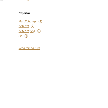
Exportar
MarcXchange
ISO2709
ISO2709(ISIS)
RIS
Ver a minha lista