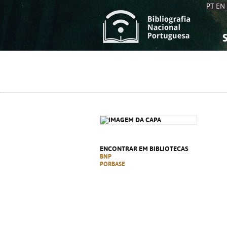
PT
EN
S
S
C
C
C
C
A
A
ENCONTRAR EM BIBLIOTECAS
BNP
PORBASE