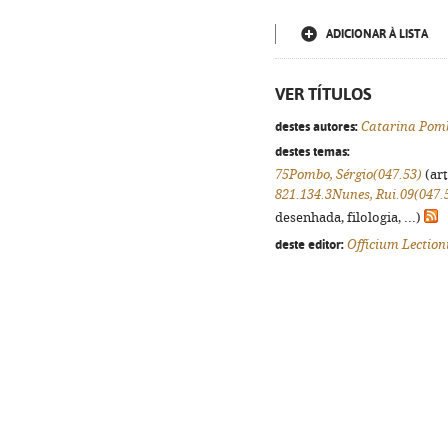
ADICIONAR À LISTA
VER TÍTULOS
destes autores:
Catarina Pom
destes temas:
75Pombo, Sérgio(047.53)
(art
821.134.3Nunes, Rui.09(047.
desenhada, filologia, ...)
deste editor:
Officium Lection