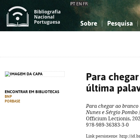
PT
EN
FR
Sobre
Pesquisa
Sobre a Bibliografia Nacional
Simples
Conhecimento, Informação...
Conhecimento, Informação...
Combinada
A
Ciências sociais...
Ciências sociais...
Arte, desporto...
Arte, desporto...
Para chegar
última pala
ENCONTRAR EM BIBLIOTECAS
BNP
PORBASE
Para chegar ao branco 
Nunes e Sérgio Pombo
/
Officium Lectionis, 2025.
978-989-36383-3-0
Link persistente: http://id