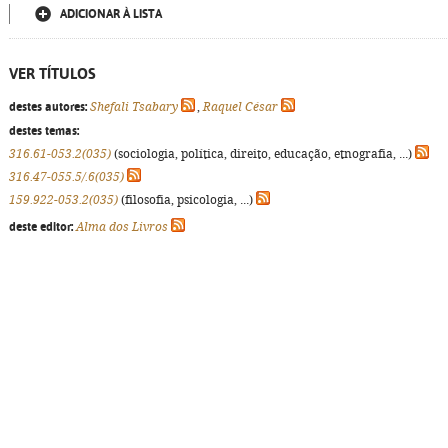
ADICIONAR À LISTA
VER TÍTULOS
destes autores:
Shefali Tsabary
,
Raquel César
destes temas:
316.61-053.2(035)
(sociologia, política, direito, educação, etnografia, ...)
316.47-055.5/.6(035)
159.922-053.2(035)
(filosofia, psicologia, ...)
deste editor:
Alma dos Livros