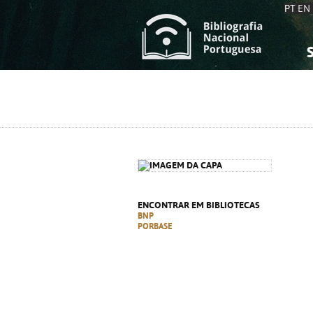
PT
EN
S
S
C
C
C
C
A
A
ENCONTRAR EM BIBLIOTECAS
BNP
PORBASE