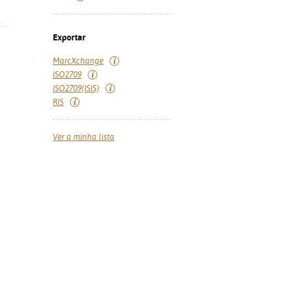
Exportar
MarcXchange
ISO2709
ISO2709(ISIS)
RIS
Ver a minha lista