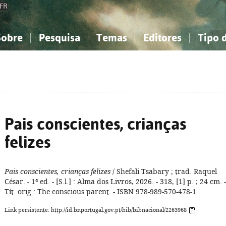
FR
Sobre
Pesquisa
Temas
Editores
Tipo 
obre a Bibliografia Nacional
imples
onhecimento, Informação...
onhecimento, Informação...
Combinada
A minha lista
Como utilizar
Filosofia, psicologia...
Filosofia, psicologia...
Perguntas frequente
iências sociais...
iências sociais...
Ciências exatas e naturais...
Ciências exatas e naturais...
rte, desporto...
rte, desporto...
Literatura, linguística...
Literatura, linguística...
Pais conscientes, crianças
felizes
Pais conscientes, crianças felizes
/ Shefali Tsabary ; trad. Raquel
César. - 1ª ed. - [S.l.] : Alma dos Livros, 2026. - 318, [1] p. ; 24 cm. -
Tít. orig.: The conscious parent. - ISBN 978-989-570-478-1
Link persistente: http://id.bnportugal.gov.pt/bib/bibnacional/2263968