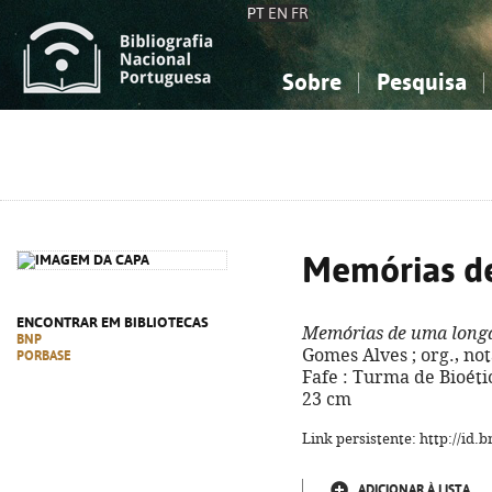
PT
EN
FR
Sobre
Pesquisa
Sobre a Bibliografia Nacional
Simples
Conhecimento, Informação...
Conhecimento, Informação...
Combinada
A
Ciências sociais...
Ciências sociais...
Arte, desporto...
Arte, desporto...
Memórias de
ENCONTRAR EM BIBLIOTECAS
Memórias de uma longa
BNP
Gomes Alves ; org., not
PORBASE
Fafe : Turma de Bioética
23 cm
Link persistente: http://id
ADICIONAR À LISTA