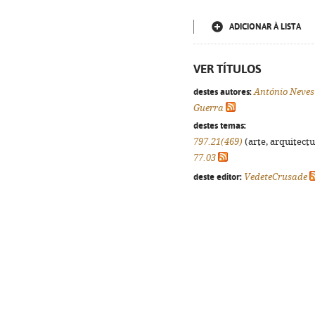
ADICIONAR À LISTA
VER TÍTULOS
destes autores:
António Neves
Guerra
destes temas:
797.21(469)
(arte, arquitectu
77.03
deste editor:
VedeteCrusade