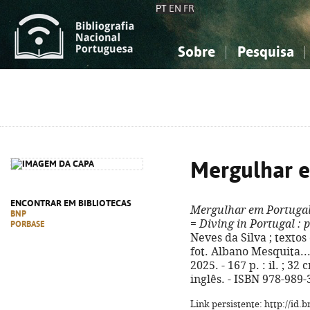
PT
EN
FR
Sobre
Pesquisa
Sobre a Bibliografia Nacional
Simples
Conhecimento, Informação...
Conhecimento, Informação...
Combinada
A
Ciências sociais...
Ciências sociais...
Arte, desporto...
Arte, desporto...
Mergulhar e
ENCONTRAR EM BIBLIOTECAS
Mergulhar em Portuga
BNP
=
Diving in Portugal
: p
PORBASE
Neves da Silva ; textos 
fot. Albano Mesquita... 
2025. - 167 p. : il. ; 3
inglês. - ISBN 978-989
Link persistente: http://id