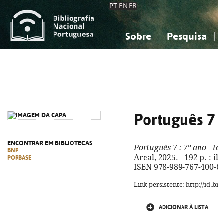
PT
EN
FR
Sobre
Pesquisa
Sobre a Bibliografia Nacional
Simples
Conhecimento, Informação...
Conhecimento, Informação...
Combinada
A
Ciências sociais...
Ciências sociais...
Arte, desporto...
Arte, desporto...
Português 7
ENCONTRAR EM BIBLIOTECAS
Português 7
: 7º ano - t
BNP
Areal, 2025. - 192 p. : i
PORBASE
ISBN 978-989-767-400-
Link persistente: http://id
ADICIONAR À LISTA