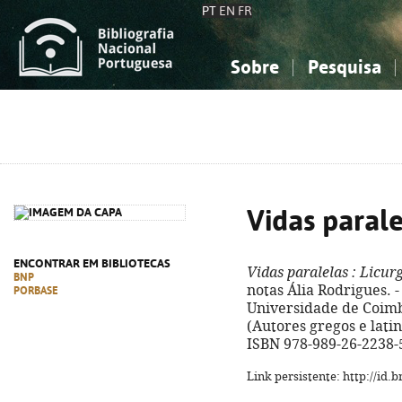
PT
EN
FR
Sobre
Pesquisa
Sobre a Bibliografia Nacional
Simples
Conhecimento, Informação...
Conhecimento, Informação...
Combinada
A
Ciências sociais...
Ciências sociais...
Arte, desporto...
Arte, desporto...
Vidas parale
ENCONTRAR EM BIBLIOTECAS
Vidas paralelas
: Licur
BNP
notas Ália Rodrigues. 
PORBASE
Universidade de Coimbra
(Autores gregos e latin
ISBN 978-989-26-2238-
Link persistente: http://id