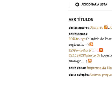
ADICIONAR À LISTA
VER TÍTULOS
destes autores:
Plutarco
,
Á
destes temas:
929Licurgo
(história de Por
regionais, ...)
929Pompílio, Numa
821.14'02Plutarco.09
(poesia
filologia, ...)
deste editor:
Imprensa da Uni
desta coleção:
Autores gregos 