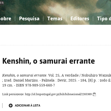
FR
Sobre
Pesquisa
Temas
Editores
Tipo 
obre a Bibliografia Nacional
imples
onhecimento, Informação...
onhecimento, Informação...
Combinada
A minha lista
Como utilizar
Filosofia, psicologia...
Filosofia, psicologia...
Perguntas frequente
iências sociais...
iências sociais...
Ciências exatas e naturais...
Ciências exatas e naturais...
rte, desporto...
rte, desporto...
Literatura, linguística...
Literatura, linguística...
Kenshin, o samurai errante
Kenshin, o samurai errante
. Vol. 25, A verdade / Nobuhiro Watsuk
; trad. Daniel Martins. - Palmela : Devir, 2025. - 184, [8] p. : todo il.
19 cm. - ISBN 978-989-559-660-7
Link persistente: http://id.bnportugal.gov.pt/bib/bibnacional/2265369
ADICIONAR À LISTA