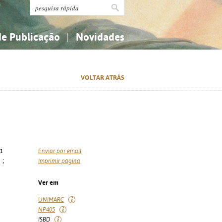
de Publicação
Novidades
s
Religião...
Religião...
VOLTAR ATRÁS
Ciências aplicadas...
Ciências aplicadas...
História, geografia, biografias...
História, geografia, biografias...
i
Enviar por email
 ;
Imprimir página
Ver em
UNIMARC
NP405
ISBD