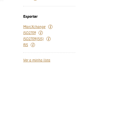
Exportar
MarcXchange
ISO2709
ISO2709(ISIS)
RIS
Ver a minha lista