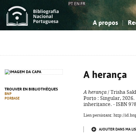
PT
EN
FR
A propos
Re
La Bibliographie Nationale
Simple
Connaissance, Information...
Connaissance, Information...
Avancée
Mes 
Sciences sociales...
Sciences sociales...
Arts, sport...
Arts, sport...
A herança
TROUVER EN BIBLIOTHÈQUES
A herança
/ Trisha Sakh
BNP
Porto : Singular, 2026. -
PORBASE
inheritance. - ISBN 97
Lien persistant: http://id.
AJOUTER DANS MA LIS