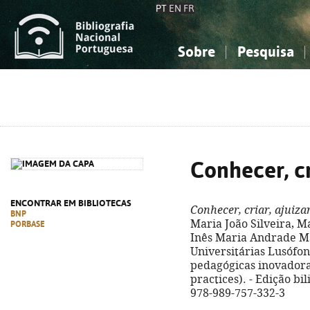
PT
EN
FR
Sobre
Pesquisa
Sobre a Bibliografia Nacional
Simples
Conhecimento, Informação...
Conhecimento, Informação...
Combinada
A
Ciências sociais...
Ciências sociais...
Arte, desporto...
Arte, desporto...
Conhecer, cr
ENCONTRAR EM BIBLIOTECAS
Conhecer, criar, ajuiza
BNP
Maria João Silveira, Ma
PORBASE
Inês Maria Andrade Marq
Universitárias Lusófona
pedagógicas inovadora
practices). - Edição bi
978-989-757-332-3