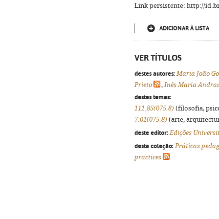
Link persistente: http://id
ADICIONAR À LISTA
VER TÍTULOS
destes autores:
Maria João Go
Prieto
,
Inês Maria Andra
destes temas:
111.85(075.8)
(filosofia, psic
7.01(075.8)
(arte, arquitectur
deste editor:
Edições Universi
desta coleção:
Práticas peda
practices