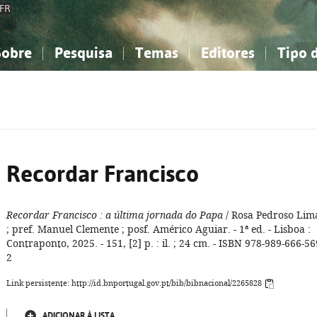
FR
Sobre
Pesquisa
Temas
Editores
Tipo 
obre a Bibliografia Nacional
imples
onhecimento, Informação...
onhecimento, Informação...
Combinada
A minha lista
Como utilizar
Filosofia, psicologia...
Filosofia, psicologia...
Perguntas frequente
iências sociais...
iências sociais...
Ciências exatas e naturais...
Ciências exatas e naturais...
rte, desporto...
rte, desporto...
Literatura, linguística...
Literatura, linguística...
Recordar Francisco
Recordar Francisco
: a última jornada do Papa
/ Rosa Pedroso Lim
; pref. Manuel Clemente ; posf. Américo Aguiar. - 1ª ed. - Lisboa :
Contraponto, 2025. - 151, [2] p. : il. ; 24 cm. - ISBN 978-989-666-56
2
Link persistente: http://id.bnportugal.gov.pt/bib/bibnacional/2265828
ADICIONAR À LISTA