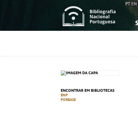
PT
EN
S
S
C
C
C
C
A
A
ENCONTRAR EM BIBLIOTECAS
BNP
PORBASE