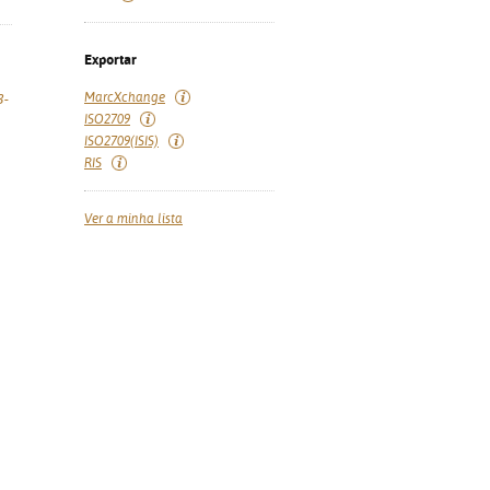
Exportar
MarcXchange
3-
ISO2709
ISO2709(ISIS)
RIS
Ver a minha lista