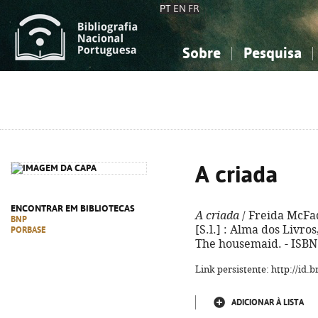
PT
EN
FR
Sobre
Pesquisa
Sobre a Bibliografia Nacional
Simples
Conhecimento, Informação...
Conhecimento, Informação...
Combinada
A
Ciências sociais...
Ciências sociais...
Arte, desporto...
Arte, desporto...
A criada
ENCONTRAR EM BIBLIOTECAS
A criada
/ Freida McFadd
BNP
[S.l.] : Alma dos Livros,
PORBASE
The housemaid. - ISBN
Link persistente: http://id
ADICIONAR À LISTA