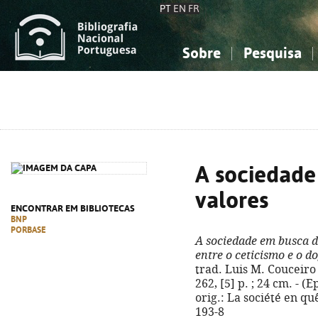
PT
EN
FR
Sobre
Pesquisa
Sobre a Bibliografia Nacional
Simples
Conhecimento, Informação...
Conhecimento, Informação...
Combinada
A
Ciências sociais...
Ciências sociais...
Arte, desporto...
Arte, desporto...
A sociedade
valores
ENCONTRAR EM BIBLIOTECAS
BNP
PORBASE
A sociedade em busca d
entre o ceticismo e o 
trad. Luis M. Couceiro F
262, [5] p. ; 24 cm. - (
orig.: La société en qu
193-8