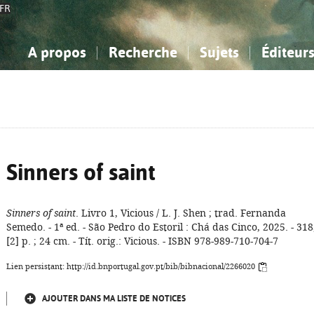
FR
A propos
Recherche
Sujets
Éditeur
a Bibliographie Nationale
imple
onnaissance, Information...
onnaissance, Information...
Avancée
Mes notices
Comment utiliser
Philosophie, psychologie...
Philosophie, psychologie...
Aide - FAQ
ciences sociales...
ciences sociales...
Mathématiques, sciences
Mathématiques, sciences
rts, sport...
rts, sport...
naturelles...
Littérature, linguistique...
naturelles...
Littérature, linguistique...
Sinners of saint
Sinners of saint
. Livro 1, Vicious / L. J. Shen ; trad. Fernanda
Semedo. - 1ª ed. - São Pedro do Estoril : Chá das Cinco, 2025. - 318
[2] p. ; 24 cm. - Tít. orig.: Vicious. - ISBN 978-989-710-704-7
Lien persistant: http://id.bnportugal.gov.pt/bib/bibnacional/2266020
AJOUTER DANS MA LISTE DE NOTICES