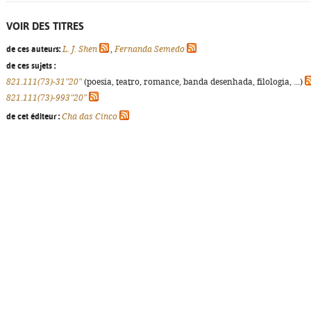
VOIR DES TITRES
de ces auteurs:
L. J. Shen
,
Fernanda Semedo
de ces sujets :
821.111(73)-31"20"
(poesia, teatro, romance, banda desenhada, filologia, ...)
821.111(73)-993"20"
de cet éditeur :
Chá das Cinco