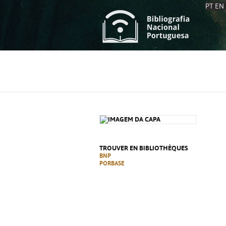
PT
EN
L
S
C
C
S
S
A
A
TROUVER EN BIBLIOTHÈQUES
BNP
PORBASE