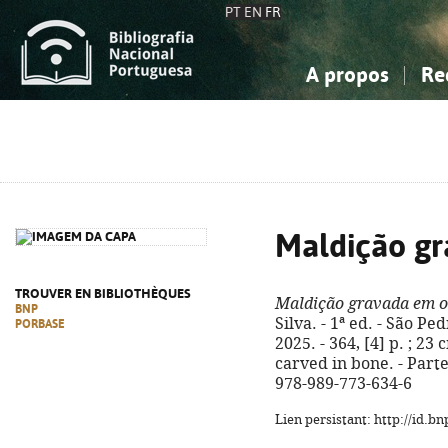
PT
EN
FR
A propos
Re
La Bibliographie Nationale
Simple
Connaissance, Information...
Connaissance, Information...
Avancée
Mes 
Sciences sociales...
Sciences sociales...
Arts, sport...
Arts, sport...
Maldição gr
TROUVER EN BIBLIOTHÈQUES
Maldição gravada em o
BNP
Silva. - 1ª ed. - São P
PORBASE
2025. - 364, [4] p. ; 23 
carved in bone. - Parte
978-989-773-634-6
Lien persistant: http://id.