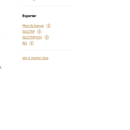
Exportar
MarcXchange
ISO2709
ISO2709(ISIS)
RIS
Ver a minha lista
a,