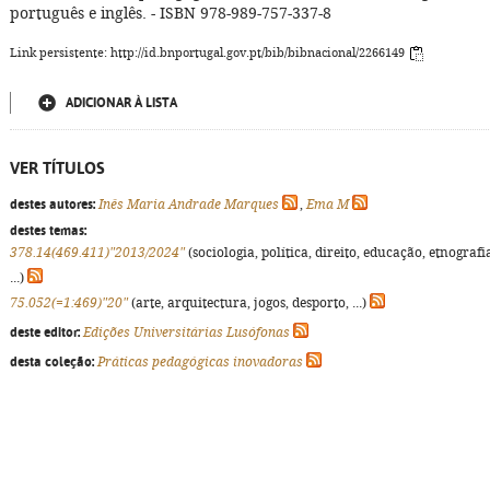
português e inglês. - ISBN 978-989-757-337-8
Link persistente: http://id.bnportugal.gov.pt/bib/bibnacional/2266149
ADICIONAR À LISTA
VER TÍTULOS
destes autores:
Inês Maria Andrade Marques
,
Ema M
destes temas:
378.14(469.411)"2013/2024"
(sociologia, política, direito, educação, etnografi
...)
75.052(=1:469)"20"
(arte, arquitectura, jogos, desporto, ...)
deste editor:
Edições Universitárias Lusófonas
desta coleção:
Práticas pedagógicas inovadoras