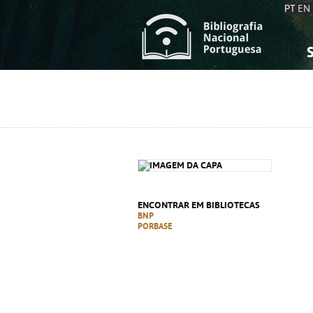
PT
EN
S
S
C
C
C
C
A
A
ENCONTRAR EM BIBLIOTECAS
BNP
PORBASE