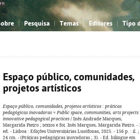
FR
Sobre
Pesquisa
Temas
Editores
Tipo 
obre a Bibliografia Nacional
imples
onhecimento, Informação...
onhecimento, Informação...
Combinada
A minha lista
Como utilizar
Filosofia, psicologia...
Filosofia, psicologia...
Perguntas frequente
iências sociais...
iências sociais...
Ciências exatas e naturais...
Ciências exatas e naturais...
rte, desporto...
rte, desporto...
Literatura, linguística...
Literatura, linguística...
Espaço público, comunidades,
projetos artísticos
Espaço público, comunidades, projetos artísticos
: práticas
pedagógicas inovadoras
=
Public space, communities, arts projects
innovative pedagogical practices
/ Inês Andrade Marques,
Margarida Pietro ; textos e fot. Inês Marques, Margarida Pietro. - 
ed. - Lisboa : Edições Universitárias Lusófonas, 2025. - 156 p. : il. ;
24 cm. - (Práticas pedagógicas inovadoras ; 3). - Ed. bilingue em