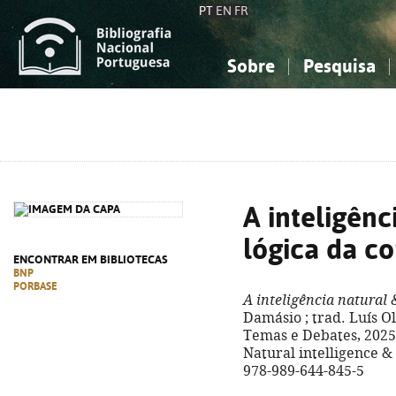
PT
EN
FR
Sobre
Pesquisa
Sobre a Bibliografia Nacional
Simples
Conhecimento, Informação...
Conhecimento, Informação...
Combinada
A
Ciências sociais...
Ciências sociais...
Arte, desporto...
Arte, desporto...
A inteligênc
lógica da co
ENCONTRAR EM BIBLIOTECAS
BNP
PORBASE
A inteligência natural 
Damásio ; trad. Luís Oli
Temas e Debates, 2025. - 
Natural intelligence & 
978-989-644-845-5