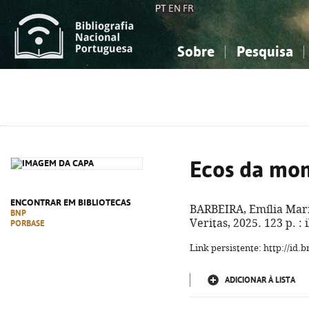
PT
EN
FR
Sobre
Pesquisa
Sobre a Bibliografia Nacional
Simples
Conhecimento, Informação...
Conhecimento, Informação...
Combinada
A
Ciências sociais...
Ciências sociais...
Arte, desporto...
Arte, desporto...
Ecos da mo
ENCONTRAR EM BIBLIOTECAS
BARBEIRA, Emília Mar
BNP
Veritas, 2025. 123 p. : i
PORBASE
Link persistente: http://id
ADICIONAR À LISTA