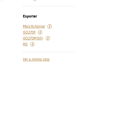
Exportar
MarcXchange
ISO2709
ISO2709(ISIS)
RIS
Ver a minha lista