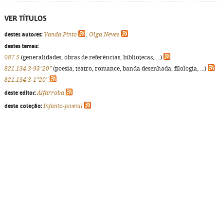
VER TÍTULOS
destes autores:
Vanda Pinto
,
Olga Neves
destes temas:
087.5
(generalidades, obras de referências, bibliotecas, ...)
821.134.3-93"20"
(poesia, teatro, romance, banda desenhada, filologia, ...)
821.134.3-1"20"
deste editor:
Alfarroba
desta coleção:
Infanto-juvenil