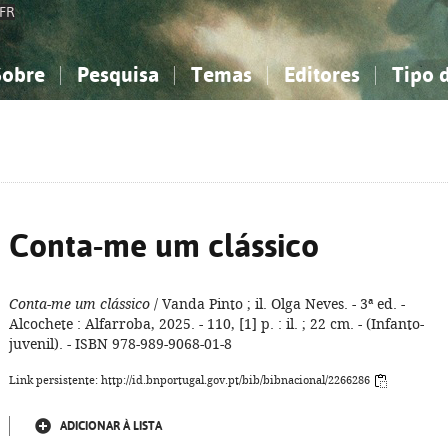
FR
Sobre
Pesquisa
Temas
Editores
Tipo 
obre a Bibliografia Nacional
imples
onhecimento, Informação...
onhecimento, Informação...
Combinada
A minha lista
Como utilizar
Filosofia, psicologia...
Filosofia, psicologia...
Perguntas frequente
iências sociais...
iências sociais...
Ciências exatas e naturais...
Ciências exatas e naturais...
rte, desporto...
rte, desporto...
Literatura, linguística...
Literatura, linguística...
Conta-me um clássico
Conta-me um clássico
/ Vanda Pinto ; il. Olga Neves. - 3ª ed. -
Alcochete : Alfarroba, 2025. - 110, [1] p. : il. ; 22 cm. - (Infanto-
juvenil). - ISBN 978-989-9068-01-8
Link persistente: http://id.bnportugal.gov.pt/bib/bibnacional/2266286
ADICIONAR À LISTA