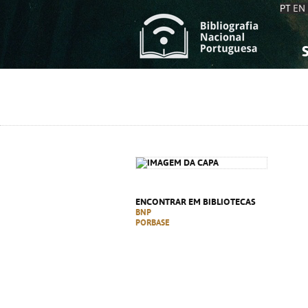
PT
EN
S
S
C
C
C
C
A
A
ENCONTRAR EM BIBLIOTECAS
BNP
PORBASE