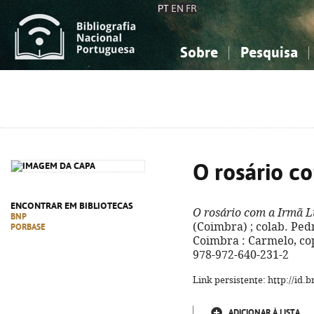
PT
EN
FR
Sobre
Pesquisa
Sobre a Bibliografia Nacional
Simples
Conhecimento, Informação...
Conhecimento, Informação...
Combinada
A
Ciências sociais...
Ciências sociais...
Arte, desporto...
Arte, desporto...
O rosário c
ENCONTRAR EM BIBLIOTECAS
O rosário com a Irmã L
BNP
(Coimbra) ; colab. Pedro 
PORBASE
Coimbra : Carmelo, cop. 
978-972-640-231-2
Link persistente: http://id
ADICIONAR À LISTA