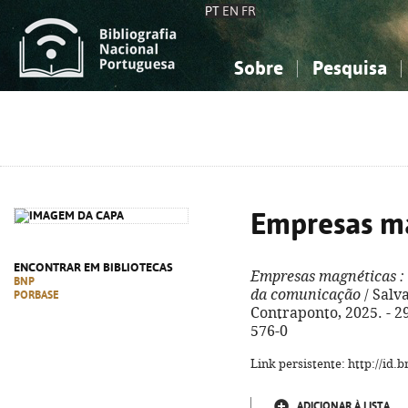
PT
EN
FR
Sobre
Pesquisa
Sobre a Bibliografia Nacional
Simples
Conhecimento, Informação...
Conhecimento, Informação...
Combinada
A
Ciências sociais...
Ciências sociais...
Arte, desporto...
Arte, desporto...
Empresas m
ENCONTRAR EM BIBLIOTECAS
Empresas magnéticas
:
BNP
da comunicação
/ Salva
PORBASE
Contraponto, 2025. - 29
576-0
Link persistente: http://id
ADICIONAR À LISTA