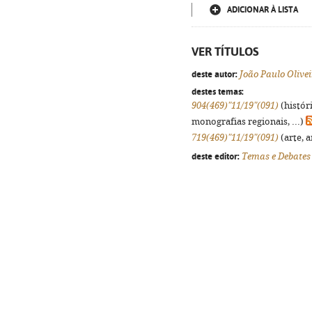
ADICIONAR À LISTA
VER TÍTULOS
deste autor:
João Paulo Olivei
destes temas:
904(469)"11/19"(091)
(histór
monografias regionais, ...)
719(469)"11/19"(091)
(arte, a
deste editor:
Temas e Debates