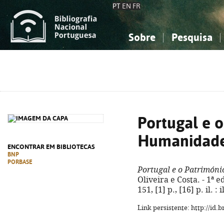
PT
EN
FR
Sobre
Pesquisa
Sobre a Bibliografia Nacional
Simples
Conhecimento, Informação...
Conhecimento, Informação...
Combinada
A
Ciências sociais...
Ciências sociais...
Arte, desporto...
Arte, desporto...
Portugal e 
Humanidad
ENCONTRAR EM BIBLIOTECAS
BNP
PORBASE
Portugal e o Patrimón
Oliveira e Costa. - 1ª e
151, [1] p., [16] p. il. 
Link persistente: http://id