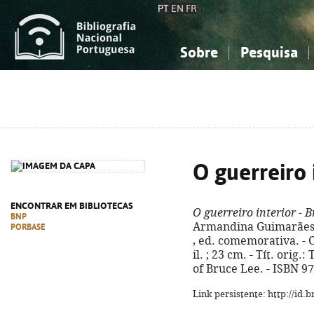
PT
EN
FR
Sobre
Pesquisa
Sobre a Bibliografia Nacional
Simples
Conhecimento, Informação...
Conhecimento, Informação...
Combinada
A
Ciências sociais...
Ciências sociais...
Arte, desporto...
Arte, desporto...
O guerreiro 
ENCONTRAR EM BIBLIOTECAS
O guerreiro interior - 
BNP
Armandina Guimarães ; 
PORBASE
, ed. comemorativa. - Ca
il. ; 23 cm. - Tít. orig
of Bruce Lee. - ISBN 9
Link persistente: http://id