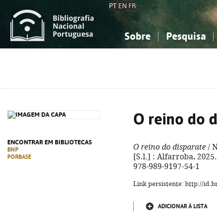
PT
EN
FR
Sobre
Pesquisa
Sobre a Bibliografia Nacional
Simples
Conhecimento, Informação...
Conhecimento, Informação...
Combinada
A
Ciências sociais...
Ciências sociais...
Arte, desporto...
Arte, desporto...
O reino do d
ENCONTRAR EM BIBLIOTECAS
O reino do disparate
/ N
BNP
[S.l.] : Alfarroba, 2025.
PORBASE
978-989-9197-54-1
Link persistente: http://id
ADICIONAR À LISTA