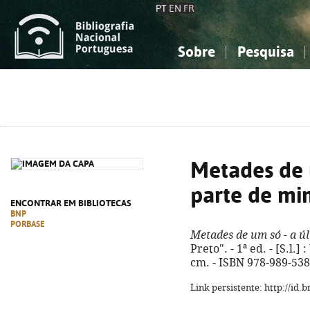
PT
EN
FR
Sobre
Pesquisa
Sobre a Bibliografia Nacional
Simples
Conhecimento, Informação...
Conhecimento, Informação...
Combinada
A
Ciências sociais...
Ciências sociais...
Arte, desporto...
Arte, desporto...
Metades de 
parte de mi
ENCONTRAR EM BIBLIOTECAS
BNP
PORBASE
Metades de um só - a ú
Preto". - 1ª ed. - [S.l.]
cm. - ISBN 978-989-538
Link persistente: http://id