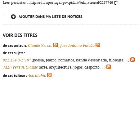
Lien persistant: http://id.bnportugal.gov.pt/bib/bibnacional/2267746
AJOUTER DANS MA LISTE DE NOTICES
VOIR DES TITRES
de ces auteurs:
Claude Yersin
,
José António Falcão
de ces sujets :
821.134.3-1"19"
(poesia, teatro, romance, banda desenhada, filologia, ...)
741.7Yersin, Claude
(arte, arquitectura, jogos, desporto, ...)
de cet éditeur :
Astrolábio