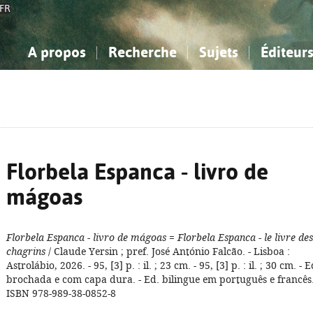
FR
A propos
Recherche
Sujets
Éditeur
a Bibliographie Nationale
imple
onnaissance, Information...
onnaissance, Information...
Avancée
Mes notices
Comment utiliser
Philosophie, psychologie...
Philosophie, psychologie...
Aide - FAQ
ciences sociales...
ciences sociales...
Mathématiques, sciences
Mathématiques, sciences
rts, sport...
rts, sport...
naturelles...
Littérature, linguistique...
naturelles...
Littérature, linguistique...
Florbela Espanca - livro de
mágoas
Florbela Espanca - livro de mágoas
=
Florbela Espanca - le livre des
chagrins
/ Claude Yersin ; pref. José António Falcão. - Lisboa :
Astrolábio, 2026. - 95, [3] p. : il. ; 23 cm. - 95, [3] p. : il. ; 30 cm. - E
brochada e com capa dura. - Ed. bilingue em português e francês.
ISBN 978-989-38-0852-8