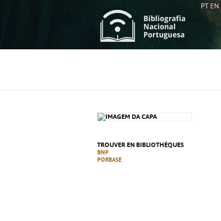
PT
EN
L
S
C
C
S
S
A
A
TROUVER EN BIBLIOTHÈQUES
BNP
PORBASE