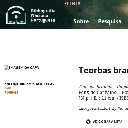
PT
EN
FR
Sobre
Pesquisa
Sobre a Bibliografia Nacional
Simples
Conhecimento, Informação...
Conhecimento, Informação...
Combinada
A
Ciências sociais...
Ciências sociais...
Arte, desporto...
Arte, desporto...
Teorbas bra
ENCONTRAR EM BIBLIOTECAS
Teorbas brancas
: da p
BNP
Félix de Carvalho. - Por
PORBASE
[8] p. : il. ; 21 cm. - 
Link persistente: http://id
ADICIONAR À LISTA