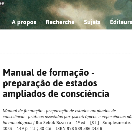
FR
A propos
Recherche
Sujets
Éditeur
a Bibliographie Nationale
imple
onnaissance, Information...
onnaissance, Information...
Avancée
Mes notices
Comment utiliser
Philosophie, psychologie...
Philosophie, psychologie...
Aide - FAQ
ciences sociales...
ciences sociales...
Mathématiques, sciences
Mathématiques, sciences
rts, sport...
rts, sport...
naturelles...
Littérature, linguistique...
naturelles...
Littérature, linguistique...
Manual de formação -
preparação de estados
ampliados de consciência
Manual de formação - preparação de estados ampliados de
consciência
: práticas assistidas por psicotrópicos e experiências nã
farmacológicas
/ Rui Sebök Bizarro. - 1ª ed. - [S.l.] : Simplesmente,
2025. - 149 p. : il. ; 30 cm. - ISBN 978-989-586-243-6