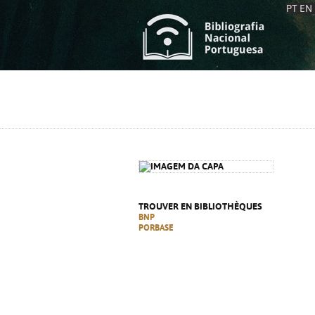
PT
EN
L
S
C
C
S
S
A
A
TROUVER EN BIBLIOTHÈQUES
BNP
PORBASE