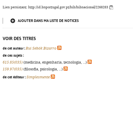
Lien persistant: http://id.bnportugal.gov.pt/bib/bibnacional/2268283
AJOUTER DANS MA LISTE DE NOTICES
VOIR DES TITRES
de cet auteur :
Rui Sebök Bizarro
de ces sujets :
615.85(035)
(medicina, engenharia, tecnologia, ...)
159.97(035)
(filosofia, psicologia, ...)
de cet éditeur :
Simplesmente