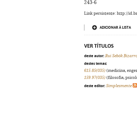
243-6
Link persistente: http://id
ADICIONAR À LISTA
VER TÍTULOS
deste autor:
Rui Sebök Bizarr
destes temas:
615.85(035)
(medicina, engenh
159.97(035)
(filosofia, psicol
deste editor:
Simplesmente