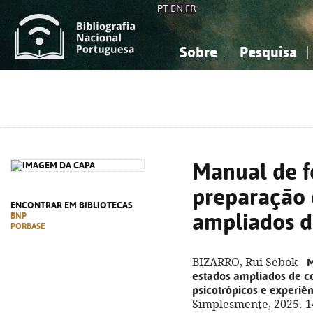
PT
EN
FR
Sobre
Pesquisa
Sobre a Bibliografia Nacional
Simples
Conhecimento, Informação...
Conhecimento, Informação...
Combinada
A
Ciências sociais...
Ciências sociais...
Arte, desporto...
Arte, desporto...
Manual de f
preparação 
ENCONTRAR EM BIBLIOTECAS
ampliados d
BNP
PORBASE
M
BIZARRO, Rui Sebök -
estados ampliados de c
psicotrópicos e experiê
Simplesmente, 2025. 149