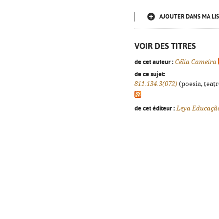
AJOUTER DANS MA LIS
VOIR DES TITRES
de cet auteur :
Célia Cameira
de ce sujet:
811.134.3(072)
(poesia, teatr
de cet éditeur :
Leya Educaçã