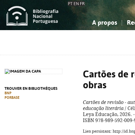
PT
EN
FR
A propos
Re
La Bibliographie Nationale
Simple
Connaissance, Information...
Connaissance, Information...
Avancée
Mes 
Sciences sociales...
Sciences sociales...
Arts, sport...
Arts, sport...
Cartões de r
obras
TROUVER EN BIBLIOTHÈQUES
BNP
PORBASE
Cartões de revisão - au
educação literária
/ Cél
Leya Educação, 2026. - 
ISBN 978-989-592-009-
Lien persistant: http://id.