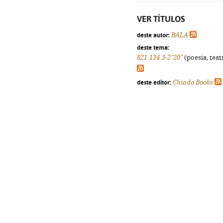
VER TÍTULOS
deste autor:
BALA
deste tema:
821.134.3-2"20"
(poesia, teat
deste editor:
Chiado Books