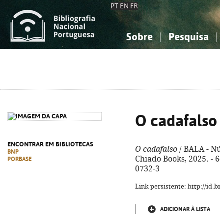
PT
EN
FR
Sobre
Pesquisa
Sobre a Bibliografia Nacional
Simples
Conhecimento, Informação...
Conhecimento, Informação...
Combinada
A
Ciências sociais...
Ciências sociais...
Arte, desporto...
Arte, desporto...
O cadafalso
ENCONTRAR EM BIBLIOTECAS
O cadafalso
/ BALA - Nú
BNP
Chiado Books, 2025. - 64
PORBASE
0732-3
Link persistente: http://id
ADICIONAR À LISTA