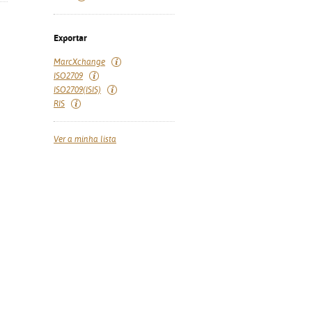
Exportar
MarcXchange
ISO2709
ISO2709(ISIS)
RIS
Ver a minha lista