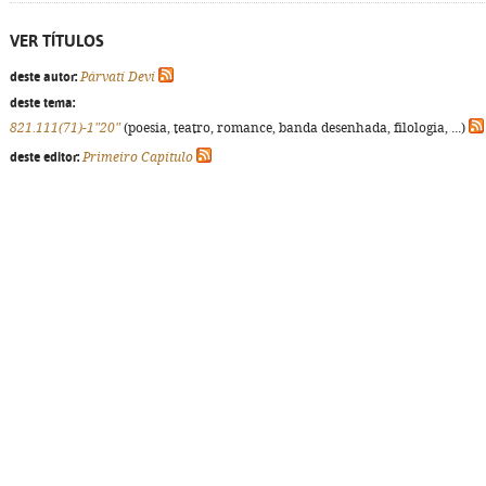
VER TÍTULOS
deste autor:
Párvatí Deví
deste tema:
821.111(71)-1"20"
(poesia, teatro, romance, banda desenhada, filologia, ...)
deste editor:
Primeiro Capítulo