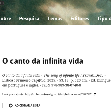
FR
Sobre
Pesquisa
Temas
Editores
Tipo 
obre a Bibliografia Nacional
imples
onhecimento, Informação...
onhecimento, Informação...
Combinada
A minha lista
Como utilizar
Filosofia, psicologia...
Filosofia, psicologia...
Perguntas frequente
iências sociais...
iências sociais...
Ciências exatas e naturais...
Ciências exatas e naturais...
rte, desporto...
rte, desporto...
Literatura, linguística...
Literatura, linguística...
O canto da infinita vida
O canto da infinita vida
=
The song of infinite life
/ Párvatí Deví. -
Lisboa : Primeiro Capítulo, 2025. - 53, [3] p. ; 23 cm. - Ed. bilíngue
em português e inglês. - ISBN 978-989-38-0740-8
Link persistente: http://id.bnportugal.gov.pt/bib/bibnacional/2268922
ADICIONAR À LISTA