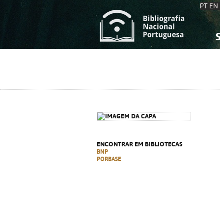
PT
EN
S
S
C
C
C
C
A
A
ENCONTRAR EM BIBLIOTECAS
BNP
PORBASE