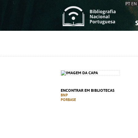
PT
EN
S
S
C
C
C
C
A
A
ENCONTRAR EM BIBLIOTECAS
BNP
PORBASE