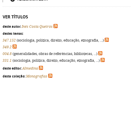
VER TÍTULOS
deste autor:
Inês Costa Queirós
destes temas:
347.152
(sociologia, política, direito, educação, etnografia, ...)
349.2
004.8
(generalidades, obras de referências, bibliotecas, ...)
331.1
(sociologia, política, direito, educação, etnografia, ...)
deste editor:
Almedina
desta coleção:
Monografias