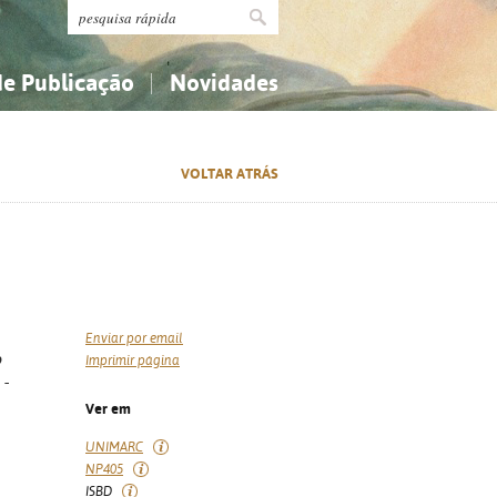
de Publicação
Novidades
s
Religião...
Religião...
VOLTAR ATRÁS
Ciências aplicadas...
Ciências aplicadas...
História, geografia, biografias...
História, geografia, biografias...
Enviar por email
o
Imprimir página
 -
Ver em
UNIMARC
NP405
ISBD