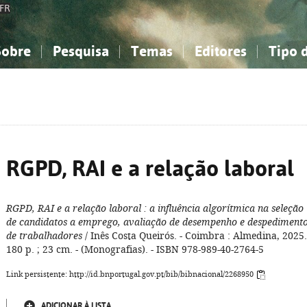
FR
Sobre
Pesquisa
Temas
Editores
Tipo 
obre a Bibliografia Nacional
imples
onhecimento, Informação...
onhecimento, Informação...
Combinada
A minha lista
Como utilizar
Filosofia, psicologia...
Filosofia, psicologia...
Perguntas frequente
iências sociais...
iências sociais...
Ciências exatas e naturais...
Ciências exatas e naturais...
rte, desporto...
rte, desporto...
Literatura, linguística...
Literatura, linguística...
RGPD, RAI e a relação laboral
RGPD, RAI e a relação laboral
: a influência algorítmica na seleção
de candidatos a emprego, avaliação de desempenho e despediment
de trabalhadores
/ Inês Costa Queirós. - Coimbra : Almedina, 2025.
180 p. ; 23 cm. - (Monografias). - ISBN 978-989-40-2764-5
Link persistente: http://id.bnportugal.gov.pt/bib/bibnacional/2268950
ADICIONAR À LISTA