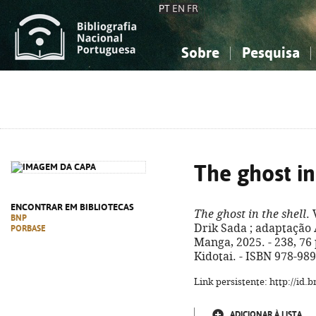
PT
EN
FR
Sobre
Pesquisa
Sobre a Bibliografia Nacional
Simples
Conhecimento, Informação...
Conhecimento, Informação...
Combinada
A
Ciências sociais...
Ciências sociais...
Arte, desporto...
Arte, desporto...
The ghost in
ENCONTRAR EM BIBLIOTECAS
The ghost in the shell
.
BNP
Drik Sada ; adaptação A
PORBASE
Manga, 2025. - 238, 76 p.
Kidotai. - ISBN 978-98
Link persistente: http://id
ADICIONAR À LISTA