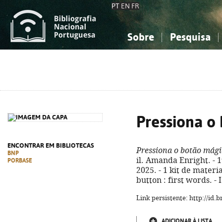
PT
EN
FR
Sobre
Pesquisa
Sobre a Bibliografia Nacional
Simples
Conhecimento, Informação...
Conhecimento, Informação...
Combinada
A
Ciências sociais...
Ciências sociais...
Arte, desporto...
Arte, desporto...
Pressiona o
ENCONTRAR EM BIBLIOTECAS
Pressiona o botão mág
BNP
il. Amanda Enright. - 1
PORBASE
2025. - 1 kit de materiai
button : first words. -
Link persistente: http://id
ADICIONAR À LISTA