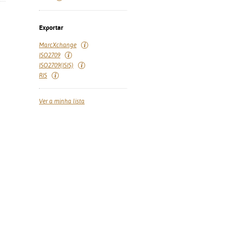
Exportar
MarcXchange
ISO2709
ISO2709(ISIS)
RIS
Ver a minha lista