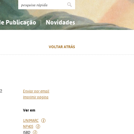
de Publicação
Novidades
s
Religião...
Religião...
VOLTAR ATRÁS
Ciências aplicadas...
Ciências aplicadas...
História, geografia, biografias...
História, geografia, biografias...
32
Enviar por email
Imprimir página
Ver em
UNIMARC
NP405
ISBD