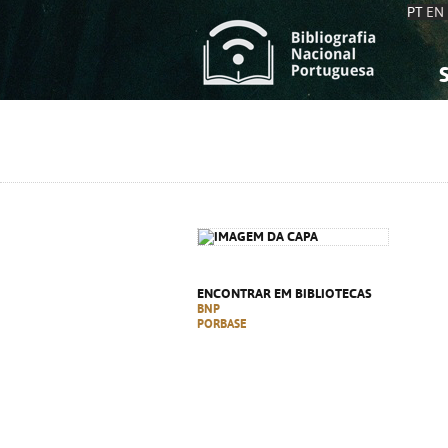
PT
EN
S
S
C
C
C
C
A
A
ENCONTRAR EM BIBLIOTECAS
BNP
PORBASE