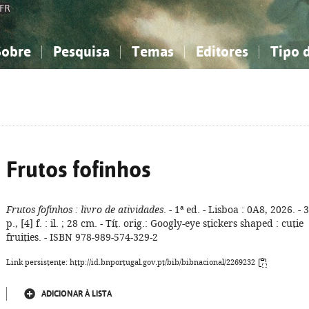
FR
Sobre
Pesquisa
Temas
Editores
Tipo 
obre a Bibliografia Nacional
imples
onhecimento, Informação...
onhecimento, Informação...
Combinada
A minha lista
Como utilizar
Filosofia, psicologia...
Filosofia, psicologia...
Perguntas frequente
iências sociais...
iências sociais...
Ciências exatas e naturais...
Ciências exatas e naturais...
rte, desporto...
rte, desporto...
Literatura, linguística...
Literatura, linguística...
Frutos fofinhos
Frutos fofinhos
: livro de atividades
. - 1ª ed. - Lisboa : 0A8, 2026. - 
p., [4] f. : il. ; 28 cm. - Tít. orig.: Googly-eye stickers shaped : cutie
fruities. - ISBN 978-989-574-329-2
Link persistente: http://id.bnportugal.gov.pt/bib/bibnacional/2269232
ADICIONAR À LISTA