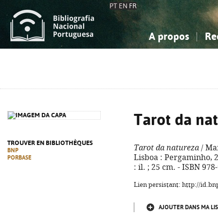
PT
EN
FR
A propos
Re
La Bibliographie Nationale
Simple
Connaissance, Information...
Connaissance, Information...
Avancée
Mes 
Sciences sociales...
Sciences sociales...
Arts, sport...
Arts, sport...
Tarot da na
TROUVER EN BIBLIOTHÈQUES
Tarot da natureza
/ Mar
BNP
Lisboa : Pergaminho, 20
PORBASE
: il. ; 25 cm. - ISBN 97
Lien persistant: http://id.
AJOUTER DANS MA LIS