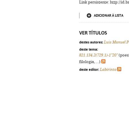
Link persistente: http://id
ADICIONAR À LISTA
VER TÍTULOS
destes autores:
Luis Manuel Pé
deste tema:
821.134.2(729.1)-1"20"
(poesi
filologia, ...)
deste editor:
Labirinto