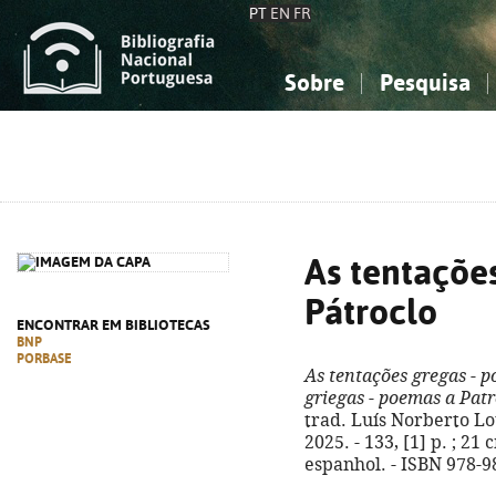
PT
EN
FR
Sobre
Pesquisa
Sobre a Bibliografia Nacional
Simples
Conhecimento, Informação...
Conhecimento, Informação...
Combinada
A
Ciências sociais...
Ciências sociais...
Arte, desporto...
Arte, desporto...
As tentaçõe
Pátroclo
ENCONTRAR EM BIBLIOTECAS
BNP
PORBASE
As tentações gregas - 
griegas - poemas a Patr
trad. Luís Norberto Lou
2025. - 133, [1] p. ; 2
espanhol. - ISBN 978-9