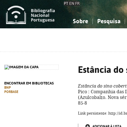
PT
EN
FR
Sobre
Pesquisa
Sobre a Bibliografia Nacional
Simples
Conhecimento, Informação...
Conhecimento, Informação...
Combinada
A
Ciências sociais...
Ciências sociais...
Arte, desporto...
Arte, desporto...
Estância do 
ENCONTRAR EM BIBLIOTECAS
Estância do sino cober
BNP
Pico : Companhia das Ilh
PORBASE
(Azulcobalto. Nova séri
85-8
Link persistente: http://id
ADICIONAR À LISTA