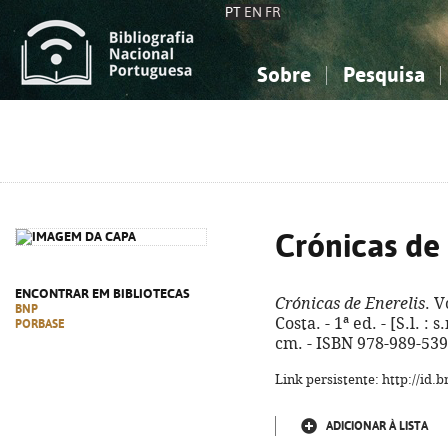
PT
EN
FR
Sobre
Pesquisa
Sobre a Bibliografia Nacional
Simples
Conhecimento, Informação...
Conhecimento, Informação...
Combinada
A
Ciências sociais...
Ciências sociais...
Arte, desporto...
Arte, desporto...
Crónicas de 
ENCONTRAR EM BIBLIOTECAS
Crónicas de Enerelis
. V
BNP
Costa. - 1ª ed. - [S.l. : s
PORBASE
cm. - ISBN 978-989-539
Link persistente: http://id
ADICIONAR À LISTA