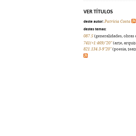
VER TÍTULOS
deste autor:
Patrícia Costa
destes temas:
087.5
(generalidades, obras d
741(=1:469)"20"
(arte, arquit
821.134.3-9"20"
(poesia, teat