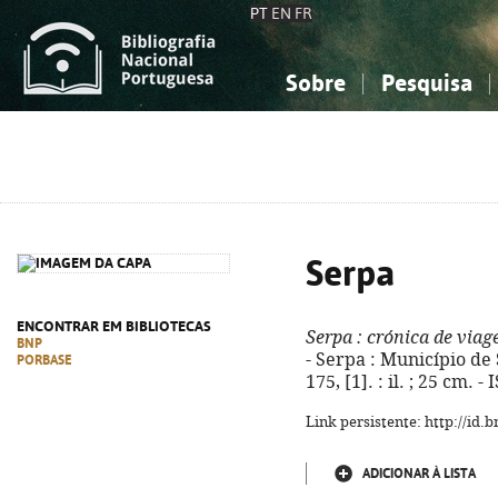
PT
EN
FR
Sobre
Pesquisa
Sobre a Bibliografia Nacional
Simples
Conhecimento, Informação...
Conhecimento, Informação...
Combinada
A
Ciências sociais...
Ciências sociais...
Arte, desporto...
Arte, desporto...
Serpa
ENCONTRAR EM BIBLIOTECAS
Serpa
: crónica de viag
BNP
- Serpa : Município de S
PORBASE
175, [1]. : il. ; 25 cm.
Link persistente: http://id
ADICIONAR À LISTA