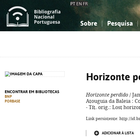
PT
EN
FR
Sobre
Pesquisa
Sobre a Bibliografia Nacional
Simples
Conhecimento, Informação...
Conhecimento, Informação...
Combinada
A
Ciências sociais...
Ciências sociais...
Arte, desporto...
Arte, desporto...
Horizonte p
ENCONTRAR EM BIBLIOTECAS
Horizonte perdido
/ Jam
BNP
Atouguia da Baleia : Co
PORBASE
- Tít. orig.: Lost hori
Link persistente: http://id
ADICIONAR À LISTA