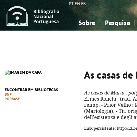
PT
EN
FR
Sobre
Pesquisa
Sobre a Bibliografia Nacional
Simples
Conhecimento, Informação...
Conhecimento, Informação...
Combinada
A
Ciências sociais...
Ciências sociais...
Arte, desporto...
Arte, desporto...
As casas de
ENCONTRAR EM BIBLIOTECAS
As casas de Maria
: pol
BNP
Ermes Ronchi ; trad. An
PORBASE
reimp. - Prior Velho : P
(Mariologia). - Tít. ori
dell'esistenza e degli 
Link persistente: http://id