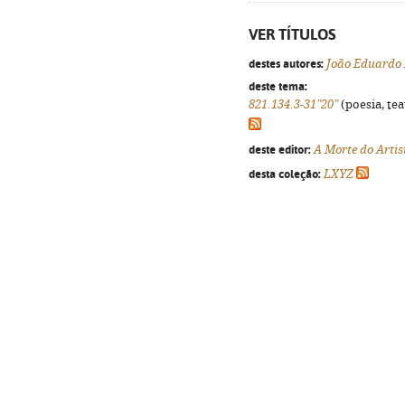
VER TÍTULOS
destes autores:
João Eduardo 
deste tema:
821.134.3-31"20"
(poesia, tea
deste editor:
A Morte do Artis
desta coleção:
LXYZ