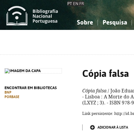
PT
EN
FR
Sobre
Pesquisa
Sobre a Bibliografia Nacional
Simples
Conhecimento, Informação...
Conhecimento, Informação...
Combinada
A
Ciências sociais...
Ciências sociais...
Arte, desporto...
Arte, desporto...
Cópia falsa
ENCONTRAR EM BIBLIOTECAS
Cópia falsa
/ João Edua
BNP
- Lisboa : A Morte do Art
PORBASE
(LXYZ ; 3). - ISBN 978-
Link persistente: http://id
ADICIONAR À LISTA