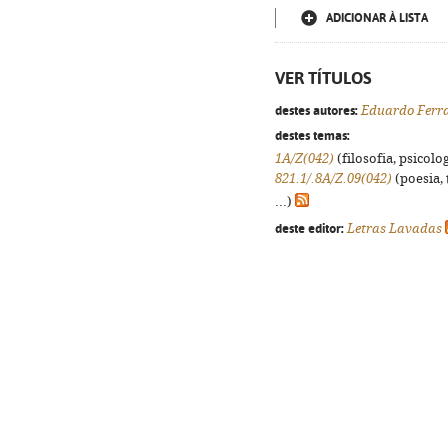
ADICIONAR À LISTA
VER TÍTULOS
destes autores:
Eduardo Ferr
destes temas:
1A/Z(042)
(filosofia, psicolog
821.1/.8A/Z.09(042)
(poesia, 
...)
deste editor:
Letras Lavadas