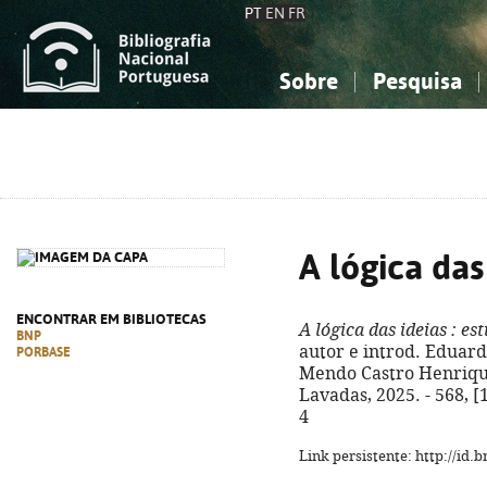
PT
EN
FR
Sobre
Pesquisa
Sobre a Bibliografia Nacional
Simples
Conhecimento, Informação...
Conhecimento, Informação...
Combinada
A
Ciências sociais...
Ciências sociais...
Arte, desporto...
Arte, desporto...
A lógica das
ENCONTRAR EM BIBLIOTECAS
A lógica das ideias
: est
BNP
autor e introd. Eduardo
PORBASE
Mendo Castro Henrique
Lavadas, 2025. - 568, [
4
Link persistente: http://id