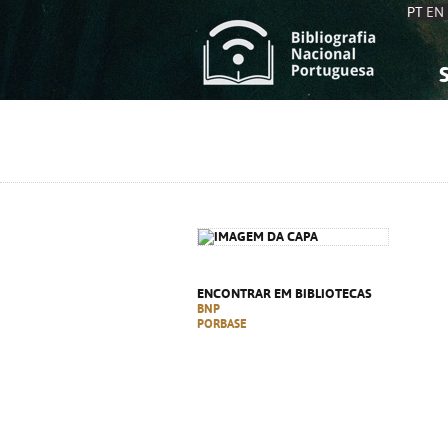
PT
EN
S
S
C
C
C
C
A
A
ENCONTRAR EM BIBLIOTECAS
BNP
PORBASE