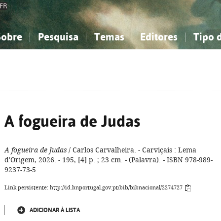
FR
Sobre
Pesquisa
Temas
Editores
Tipo 
obre a Bibliografia Nacional
imples
onhecimento, Informação...
onhecimento, Informação...
Combinada
A minha lista
Como utilizar
Filosofia, psicologia...
Filosofia, psicologia...
Perguntas frequente
iências sociais...
iências sociais...
Ciências exatas e naturais...
Ciências exatas e naturais...
rte, desporto...
rte, desporto...
Literatura, linguística...
Literatura, linguística...
A fogueira de Judas
A fogueira de Judas
/ Carlos Carvalheira. - Carviçais : Lema
d'Origem, 2026. - 195, [4] p. ; 23 cm. - (Palavra). - ISBN 978-989-
9237-73-5
Link persistente: http://id.bnportugal.gov.pt/bib/bibnacional/2274727
ADICIONAR À LISTA