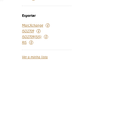
Exportar
MarcXchange
ISO2709
ISO2709(ISIS)
RIS
Ver a minha lista