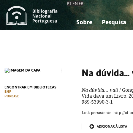
PT
EN
FR
Sobre
Pesquisa
Sobre a Bibliografia Nacional
Simples
Conhecimento, Informação...
Conhecimento, Informação...
Combinada
A
Ciências sociais...
Ciências sociais...
Arte, desporto...
Arte, desporto...
Na dúvida... 
ENCONTRAR EM BIBLIOTECAS
Na dúvida... vai!
/ Gonç
BNP
Vida dava um Livro, 2025
PORBASE
989-53990-3-1
Link persistente: http://id
ADICIONAR À LISTA