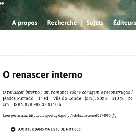
FR
A propos
Recherche
Sujets
Éditeur
a Bibliographie Nationale
imple
onnaissance, Information...
onnaissance, Information...
Avancée
Mes notices
Comment utiliser
Philosophie, psychologie...
Philosophie, psychologie...
Aide - FAQ
ciences sociales...
ciences sociales...
Mathématiques, sciences
Mathématiques, sciences
rts, sport...
rts, sport...
naturelles...
Littérature, linguistique...
naturelles...
Littérature, linguistique...
O renascer interno
O renascer interno
: um romance sobre coragem e reconstrução
/
Jéssica Furtado. - 1ª ed. - Vila do Conde : [s.n.], 2026. - 510 p. ; 24
cm. - ISBN 978-989-33-9110-5
Lien persistant: http://id.bnportugal.gov.pt/bib/bibnacional/2274980
AJOUTER DANS MA LISTE DE NOTICES