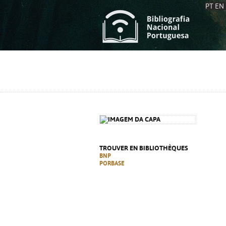
PT
EN
L
S
C
C
S
S
A
A
TROUVER EN BIBLIOTHÈQUES
BNP
PORBASE